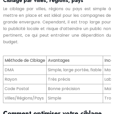
Ciblage par villes, régions, pays
Le ciblage par villes, régions ou pays est simple à
mettre en place et est idéal pour les campagnes de
grande envergure. Cependant, il est trop large pour
la publicité locale et risque d’atteindre un public non
pertinent, ce qui peut entraîner une déperdition du
budget.
Méthode de Ciblage
Avantages
Inco
DMA
Simple, large portée, fiable
Manq
Rayon
Très précis
Labo
Code Postal
Bonne précision
Moin
Villes/Régions/Pays
Simple
Trop 
Comment optimiser votre ciblage